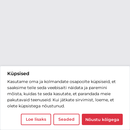
Küpsised
Kasutame oma ja kolmandate osapoolte küpsiseid, et
saaksime teile seda veebisaiti näidata ja paremini
mõista, kuidas te seda kasutate, et parandada meie
pakutavaid teenuseid. Kui jätkate sirvimist, loeme, et
olete küpsistega nõustunud.
Loe lisaks
Seaded
Nõustu kõigega