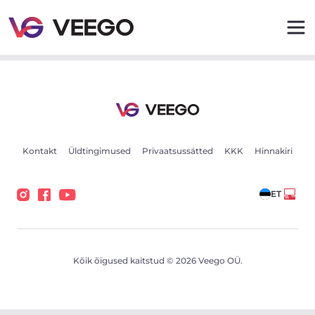
Mazda 6 SKYACTIV-D 2.2 110kW - Veego
Kontakt
Üldtingimused
Privaatsussätted
KKK
Hinnakiri
ET
Kõik õigused kaitstud © 2026 Veego OÜ.