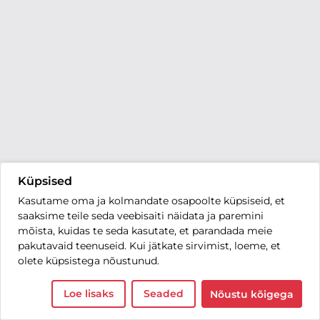
Küpsised
Kasutame oma ja kolmandate osapoolte küpsiseid, et
saaksime teile seda veebisaiti näidata ja paremini
mõista, kuidas te seda kasutate, et parandada meie
pakutavaid teenuseid. Kui jätkate sirvimist, loeme, et
olete küpsistega nõustunud.
Loe lisaks
Seaded
Nõustu kõigega