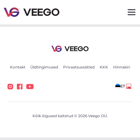
Volkswagen Sharan Long 2.0 103kW - Veego
Kontakt
Üldtingimused
Privaatsussätted
KKK
Hinnakiri
ET
Kõik õigused kaitstud © 2026 Veego OÜ.