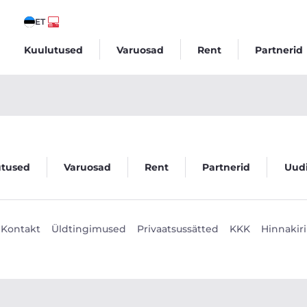
ET
Kuulutused
Varuosad
Rent
Partnerid
utused
Varuosad
Rent
Partnerid
Uud
Kontakt
Üldtingimused
Privaatsussätted
KKK
Hinnakiri