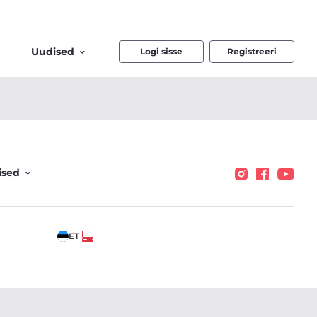
Uudised
Logi sisse
Registreeri
ised
ET