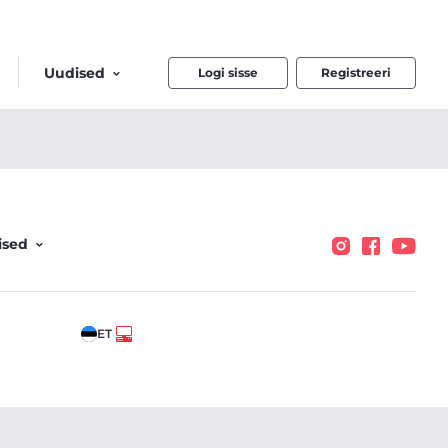
Uudised
Logi sisse
Registreeri
ised
ET