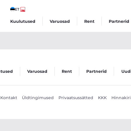
ET
Kuulutused
Varuosad
Rent
Partnerid
utused
Varuosad
Rent
Partnerid
Uud
Kontakt
Üldtingimused
Privaatsussätted
KKK
Hinnakiri