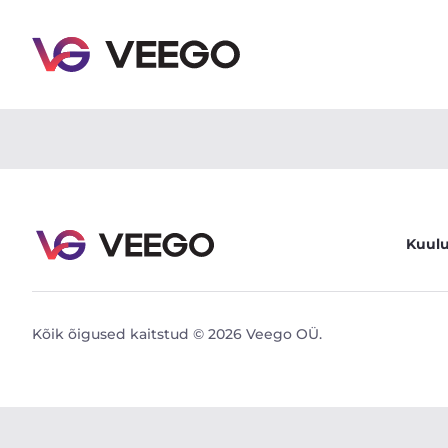
BMW 218 - 100kW - Veego
Kuul
Kõik õigused kaitstud © 2026 Veego OÜ.