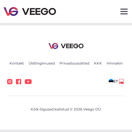
Volkswagen Touran Highline 2.0 110kW - Veego
Kontakt
Üldtingimused
Privaatsussätted
KKK
Hinnakiri
ET
Kõik õigused kaitstud © 2026 Veego OÜ.