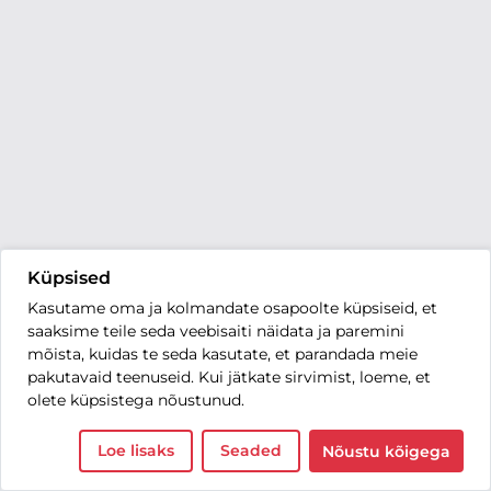
Küpsised
Kasutame oma ja kolmandate osapoolte küpsiseid, et
saaksime teile seda veebisaiti näidata ja paremini
mõista, kuidas te seda kasutate, et parandada meie
pakutavaid teenuseid. Kui jätkate sirvimist, loeme, et
olete küpsistega nõustunud.
Loe lisaks
Seaded
Nõustu kõigega