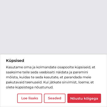
Küpsised
Kasutame oma ja kolmandate osapoolte küpsiseid, et
saaksime teile seda veebisaiti näidata ja paremini
mõista, kuidas te seda kasutate, et parandada meie
pakutavaid teenuseid. Kui jätkate sirvimist, loeme, et
olete küpsistega nõustunud.
Loe lisaks
Seaded
Nõustu kõigega