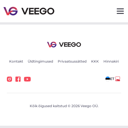
Seat Tarraco 2 140kW - Veego
Kontakt
Üldtingimused
Privaatsussätted
KKK
Hinnakiri
ET
Kõik õigused kaitstud © 2026 Veego OÜ.