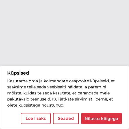
Küpsised
Kasutame oma ja kolmandate osapoolte küpsiseid, et
saaksime teile seda veebisaiti näidata ja paremini
mõista, kuidas te seda kasutate, et parandada meie
pakutavaid teenuseid. Kui jätkate sirvimist, loeme, et
olete küpsistega nõustunud.
Loe lisaks
Seaded
Nõustu kõigega