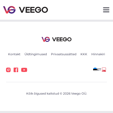
Bentley Bentayga EWB 404kW - Veego
Kontakt
Üldtingimused
Privaatsussätted
KKK
Hinnakiri
ET
Kõik õigused kaitstud © 2026 Veego OÜ.