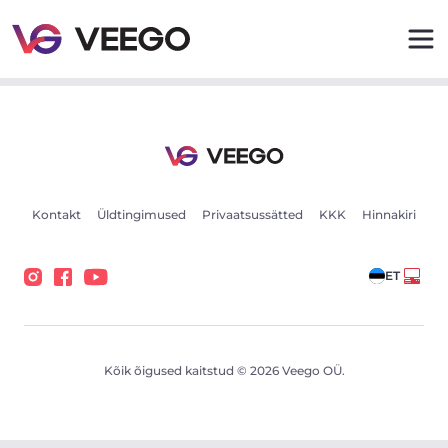
Porsche Taycan GTS 440kW - Veego
Kontakt
Üldtingimused
Privaatsussätted
KKK
Hinnakiri
ET
Kõik õigused kaitstud © 2026 Veego OÜ.