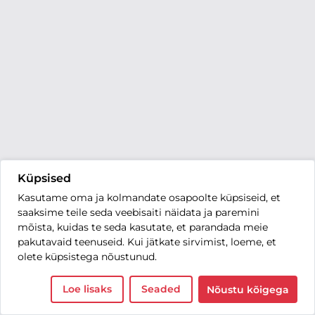
Küpsised
Kasutame oma ja kolmandate osapoolte küpsiseid, et
saaksime teile seda veebisaiti näidata ja paremini
mõista, kuidas te seda kasutate, et parandada meie
pakutavaid teenuseid. Kui jätkate sirvimist, loeme, et
olete küpsistega nõustunud.
Loe lisaks
Seaded
Nõustu kõigega