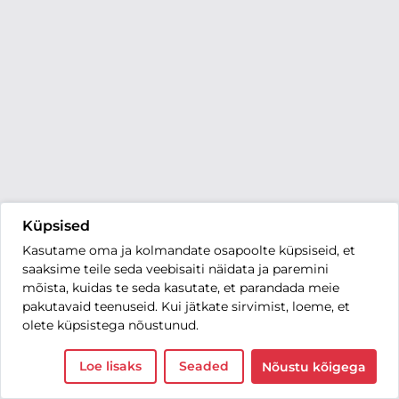
Küpsised
Kasutame oma ja kolmandate osapoolte küpsiseid, et
saaksime teile seda veebisaiti näidata ja paremini
mõista, kuidas te seda kasutate, et parandada meie
pakutavaid teenuseid. Kui jätkate sirvimist, loeme, et
olete küpsistega nõustunud.
Loe lisaks
Seaded
Nõustu kõigega