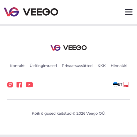
Mercedes-Benz R 350 CDI 4MATIC 3.0 195kW - Veego
Kontakt
Üldtingimused
Privaatsussätted
KKK
Hinnakiri
ET
Kõik õigused kaitstud © 2026 Veego OÜ.