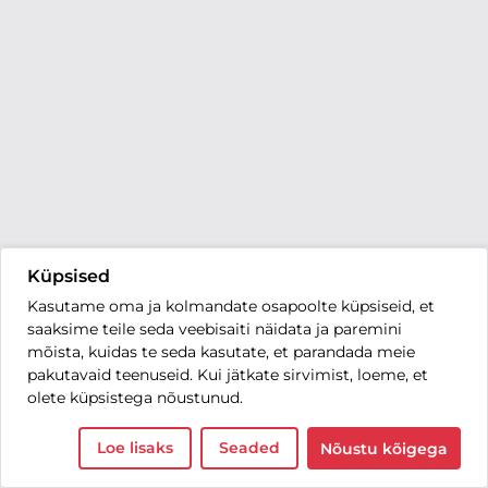
Küpsised
Kasutame oma ja kolmandate osapoolte küpsiseid, et
saaksime teile seda veebisaiti näidata ja paremini
mõista, kuidas te seda kasutate, et parandada meie
pakutavaid teenuseid. Kui jätkate sirvimist, loeme, et
olete küpsistega nõustunud.
Loe lisaks
Seaded
Nõustu kõigega