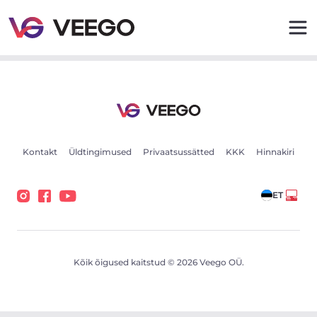
Parator ST 24-27 kW - Veego
Kontakt
Üldtingimused
Privaatsussätted
KKK
Hinnakiri
ET
Kõik õigused kaitstud © 2026 Veego OÜ.