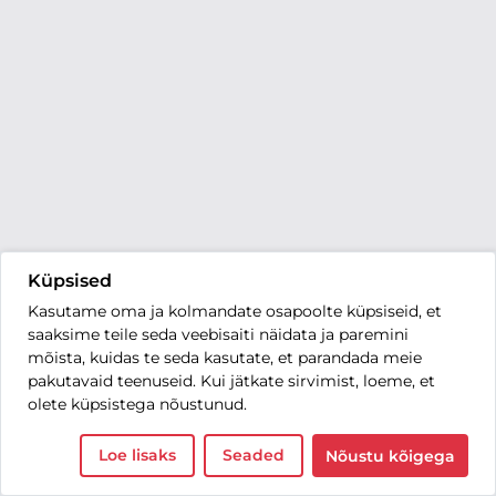
Küpsised
Kasutame oma ja kolmandate osapoolte küpsiseid, et
saaksime teile seda veebisaiti näidata ja paremini
mõista, kuidas te seda kasutate, et parandada meie
pakutavaid teenuseid. Kui jätkate sirvimist, loeme, et
olete küpsistega nõustunud.
Loe lisaks
Seaded
Nõustu kõigega