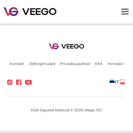
HRD SKFG2Z PLATFORM L=12800 mm kW - Veego
Kontakt
Üldtingimused
Privaatsussätted
KKK
Hinnakiri
ET
Kõik õigused kaitstud © 2026 Veego OÜ.