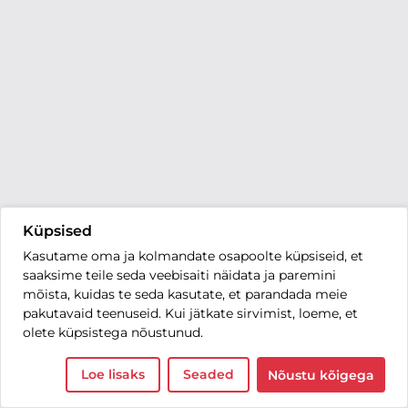
Küpsised
Kasutame oma ja kolmandate osapoolte küpsiseid, et
saaksime teile seda veebisaiti näidata ja paremini
mõista, kuidas te seda kasutate, et parandada meie
pakutavaid teenuseid. Kui jätkate sirvimist, loeme, et
olete küpsistega nõustunud.
Loe lisaks
Seaded
Nõustu kõigega