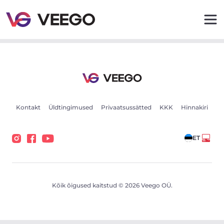
HFR 2006 Vector 1850 Mt kW - Veego
Kontakt
Üldtingimused
Privaatsussätted
KKK
Hinnakiri
ET
Kõik õigused kaitstud © 2026 Veego OÜ.