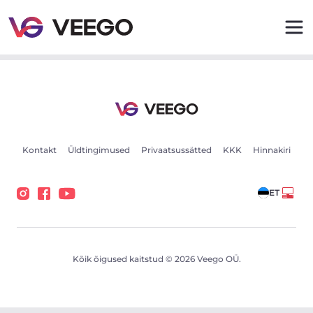
Aston Martin Virage Volante 5.9 365kW - Veego
Kontakt
Üldtingimused
Privaatsussätted
KKK
Hinnakiri
ET
Kõik õigused kaitstud © 2026 Veego OÜ.