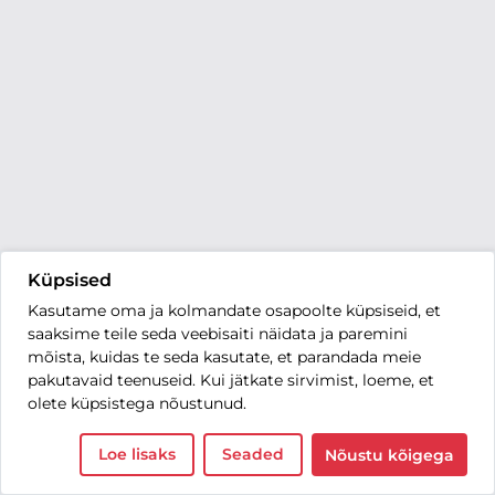
Küpsised
Kasutame oma ja kolmandate osapoolte küpsiseid, et
saaksime teile seda veebisaiti näidata ja paremini
mõista, kuidas te seda kasutate, et parandada meie
pakutavaid teenuseid. Kui jätkate sirvimist, loeme, et
olete küpsistega nõustunud.
Loe lisaks
Seaded
Nõustu kõigega