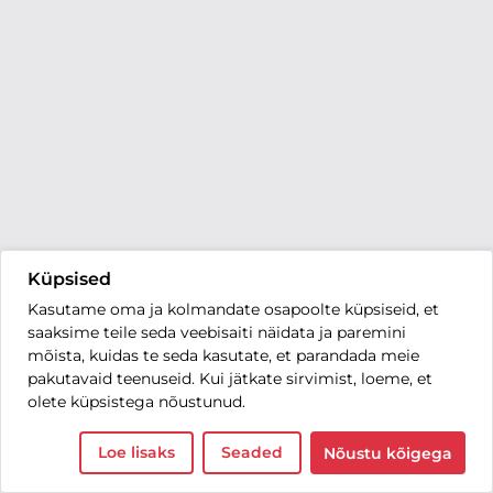
Küpsised
Kasutame oma ja kolmandate osapoolte küpsiseid, et
saaksime teile seda veebisaiti näidata ja paremini
mõista, kuidas te seda kasutate, et parandada meie
pakutavaid teenuseid. Kui jätkate sirvimist, loeme, et
olete küpsistega nõustunud.
Loe lisaks
Seaded
Nõustu kõigega