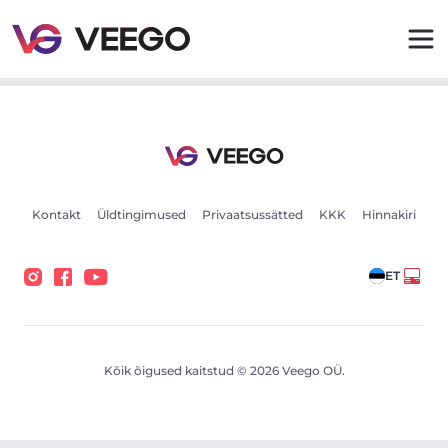
Skoda ENYAQ iV 80x Sportline 195kW - Veego
Kontakt
Üldtingimused
Privaatsussätted
KKK
Hinnakiri
ET
Kõik õigused kaitstud © 2026 Veego OÜ.