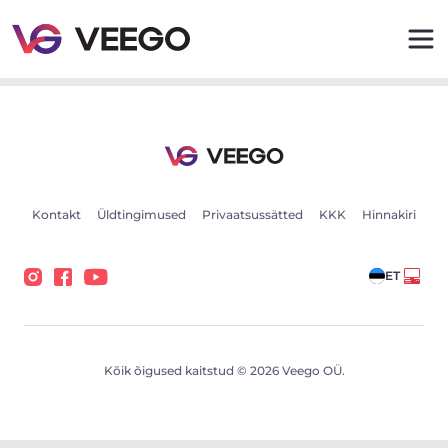
Subaru Impreza WRX STI 2.5 221kW - Veego
Kontakt
Üldtingimused
Privaatsussätted
KKK
Hinnakiri
ET
Kõik õigused kaitstud © 2026 Veego OÜ.