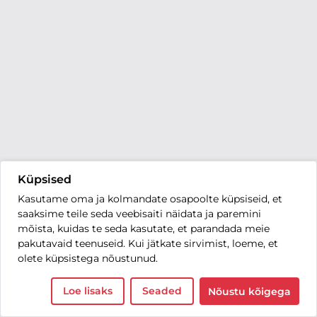
Küpsised
Kasutame oma ja kolmandate osapoolte küpsiseid, et
saaksime teile seda veebisaiti näidata ja paremini
mõista, kuidas te seda kasutate, et parandada meie
pakutavaid teenuseid. Kui jätkate sirvimist, loeme, et
olete küpsistega nõustunud.
Loe lisaks
Seaded
Nõustu kõigega