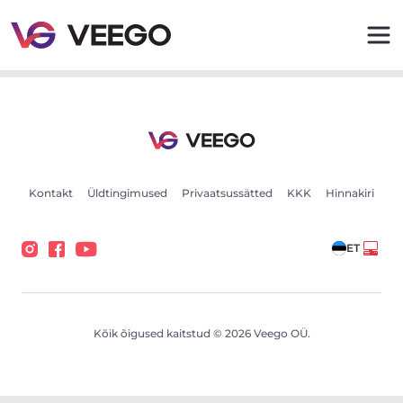
Lexus UX 250h - 112kW - Veego
Kontakt
Üldtingimused
Privaatsussätted
KKK
Hinnakiri
ET
Kõik õigused kaitstud © 2026 Veego OÜ.