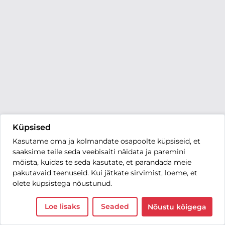
Küpsised
Kasutame oma ja kolmandate osapoolte küpsiseid, et
saaksime teile seda veebisaiti näidata ja paremini
mõista, kuidas te seda kasutate, et parandada meie
pakutavaid teenuseid. Kui jätkate sirvimist, loeme, et
olete küpsistega nõustunud.
Loe lisaks
Seaded
Nõustu kõigega