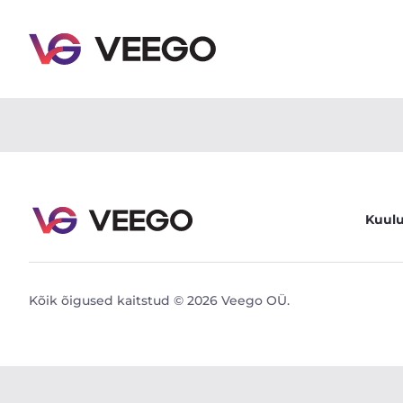
Honda CR-V Executive Navi 1.6 118kW - Veego
Kuul
Kõik õigused kaitstud © 2026 Veego OÜ.