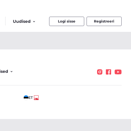
Uudised
Logi sisse
Registreeri
ised
ET