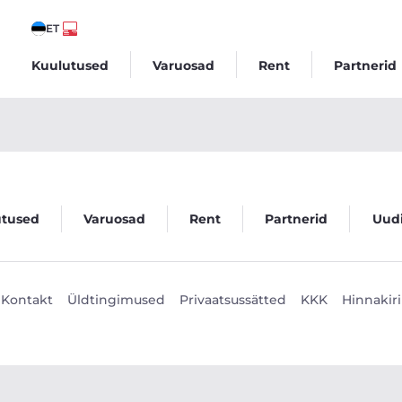
ET
Kuulutused
Varuosad
Rent
Partnerid
utused
Varuosad
Rent
Partnerid
Uud
Kontakt
Üldtingimused
Privaatsussätted
KKK
Hinnakiri