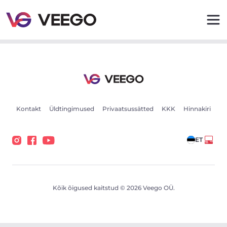
BMW 330 xDrive Touring M Sport Drag Adpt Farth HiFi 
Kontakt
Üldtingimused
Privaatsussätted
KKK
Hinnakiri
ET
Kõik õigused kaitstud © 2026 Veego OÜ.