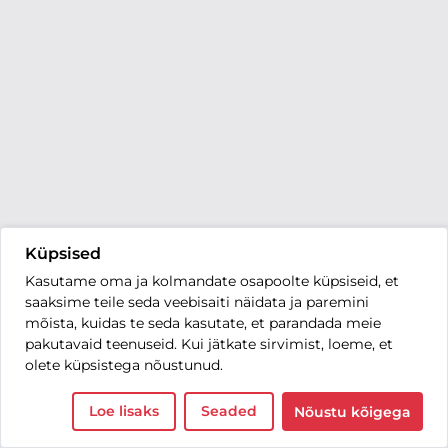
Küpsised
Kasutame oma ja kolmandate osapoolte küpsiseid, et
saaksime teile seda veebisaiti näidata ja paremini
mõista, kuidas te seda kasutate, et parandada meie
pakutavaid teenuseid. Kui jätkate sirvimist, loeme, et
olete küpsistega nõustunud.
Loe lisaks
Seaded
Nõustu kõigega