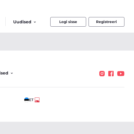
Uudised
Logi sisse
Registreeri
ised
ET