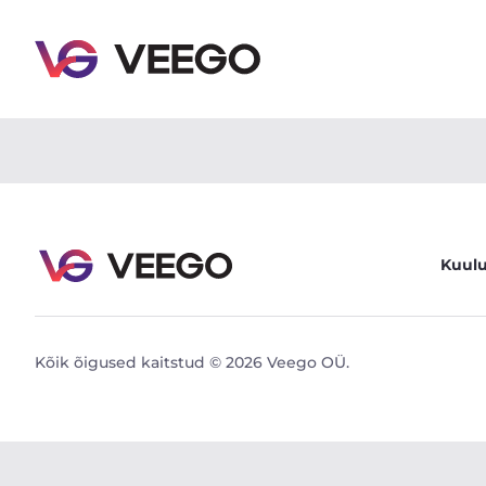
BMW 320 2 135kW - Veego
Kuul
Kõik õigused kaitstud © 2026 Veego OÜ.