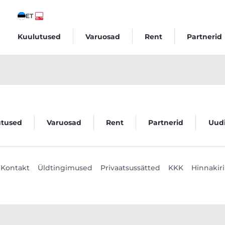
ET
Kuulutused
Varuosad
Rent
Partnerid
utused
Varuosad
Rent
Partnerid
Uud
Kontakt
Üldtingimused
Privaatsussätted
KKK
Hinnakiri