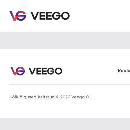
BMW 330 e xDrive M-Sportpakett 2 215kW - Veego
Kuul
Kõik õigused kaitstud © 2026 Veego OÜ.