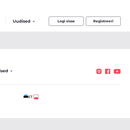
Uudised
Logi sisse
Registreeri
ised
ET