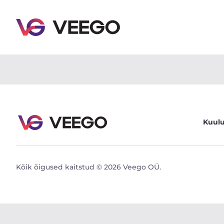
Audi Q5 Quattro S-Line EU6 3 190kW - Veego
Kuul
Kõik õigused kaitstud © 2026 Veego OÜ.