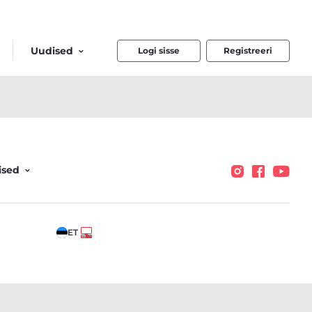
Uudised
Logi sisse
Registreeri
ised
ET