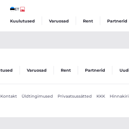
ET
Kuulutused
Varuosad
Rent
Partnerid
utused
Varuosad
Rent
Partnerid
Uud
Kontakt
Üldtingimused
Privaatsussätted
KKK
Hinnakiri