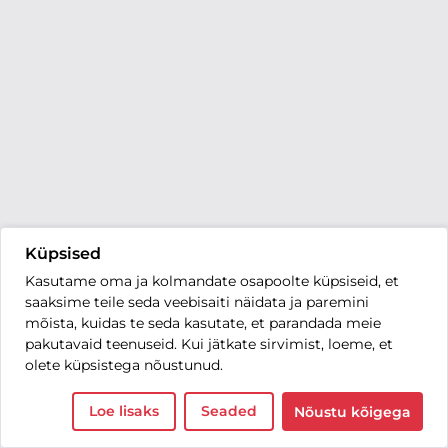
Küpsised
Kasutame oma ja kolmandate osapoolte küpsiseid, et
saaksime teile seda veebisaiti näidata ja paremini
mõista, kuidas te seda kasutate, et parandada meie
pakutavaid teenuseid. Kui jätkate sirvimist, loeme, et
olete küpsistega nõustunud.
Loe lisaks
Seaded
Nõustu kõigega