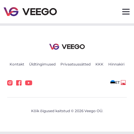
Skoda Octavia VRS 2.0 135kW - Veego
Kontakt
Üldtingimused
Privaatsussätted
KKK
Hinnakiri
ET
Kõik õigused kaitstud © 2026 Veego OÜ.