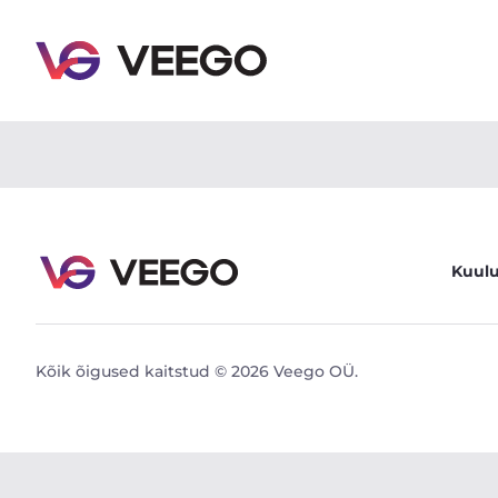
Renault Arkana E-TECH TECHNO HYBRID 1.6 69kW -
Kuul
Kõik õigused kaitstud © 2026 Veego OÜ.