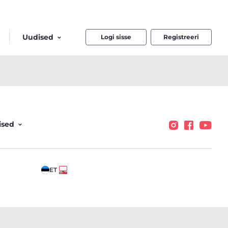
Uudised
Logi sisse
Registreeri
ised
ET