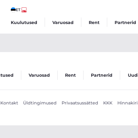
ET
Kuulutused
Varuosad
Rent
Partnerid
 Veego
utused
Varuosad
Rent
Partnerid
Uud
Kontakt
Üldtingimused
Privaatsussätted
KKK
Hinnakiri