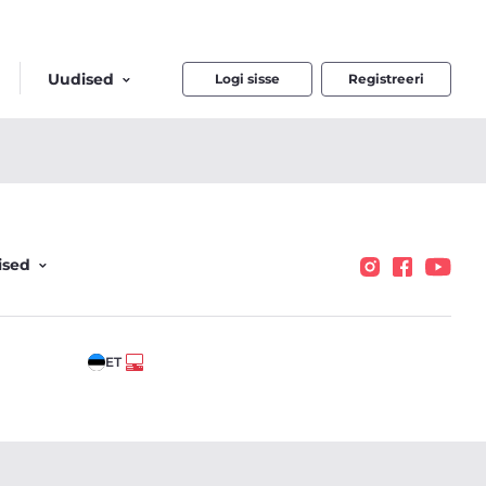
Uudised
Logi sisse
Registreeri
ised
ET