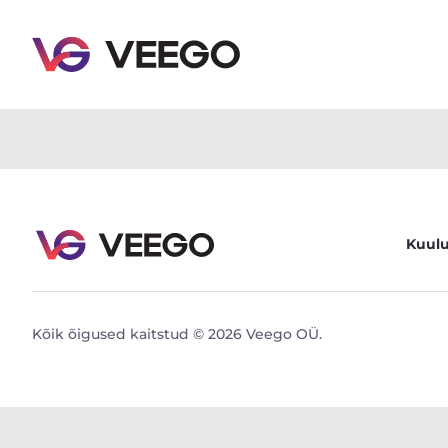
Kia Sportage 1.6 100kW - Veego
Kuul
Kõik õigused kaitstud © 2026 Veego OÜ.