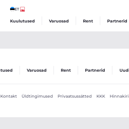
ET
Kuulutused
Varuosad
Rent
Partnerid
utused
Varuosad
Rent
Partnerid
Uud
Kontakt
Üldtingimused
Privaatsussätted
KKK
Hinnakiri