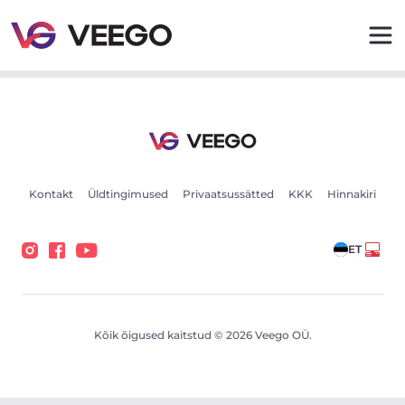
Seat Ateca 1.5 110kW - Veego
Kontakt
Üldtingimused
Privaatsussätted
KKK
Hinnakiri
ET
Kõik õigused kaitstud © 2026 Veego OÜ.