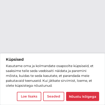
Küpsised
Kasutame oma ja kolmandate osapoolte küpsiseid, et
saaksime teile seda veebisaiti näidata ja paremini
mõista, kuidas te seda kasutate, et parandada meie
pakutavaid teenuseid. Kui jätkate sirvimist, loeme, et
olete küpsistega nõustunud.
Loe lisaks
Seaded
Nõustu kõigega