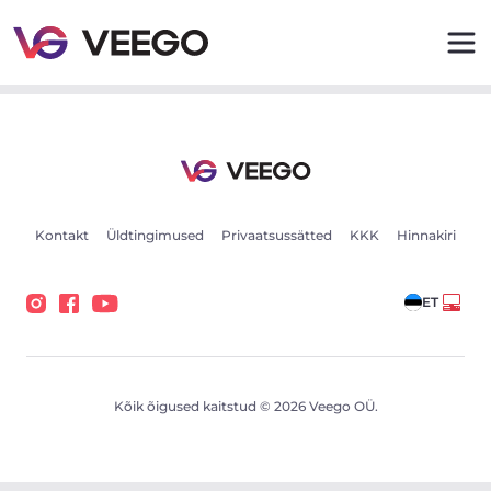
BMW 320 2 140kW - Veego
Kontakt
Üldtingimused
Privaatsussätted
KKK
Hinnakiri
ET
Kõik õigused kaitstud © 2026 Veego OÜ.