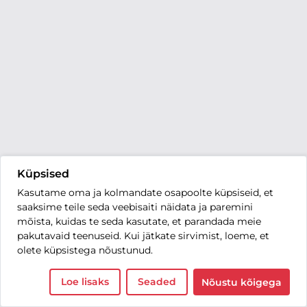
Küpsised
Kasutame oma ja kolmandate osapoolte küpsiseid, et
saaksime teile seda veebisaiti näidata ja paremini
mõista, kuidas te seda kasutate, et parandada meie
pakutavaid teenuseid. Kui jätkate sirvimist, loeme, et
olete küpsistega nõustunud.
Loe lisaks
Seaded
Nõustu kõigega