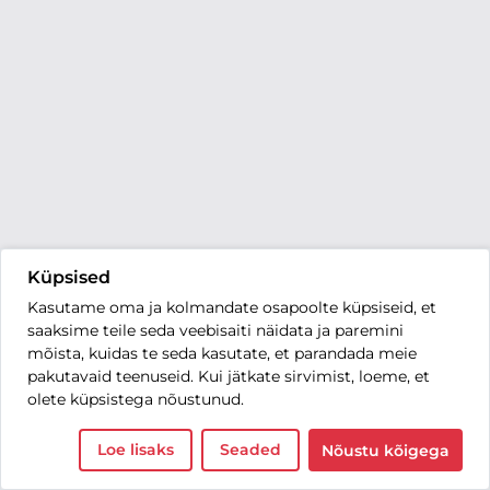
Küpsised
Kasutame oma ja kolmandate osapoolte küpsiseid, et
saaksime teile seda veebisaiti näidata ja paremini
mõista, kuidas te seda kasutate, et parandada meie
pakutavaid teenuseid. Kui jätkate sirvimist, loeme, et
olete küpsistega nõustunud.
Loe lisaks
Seaded
Nõustu kõigega