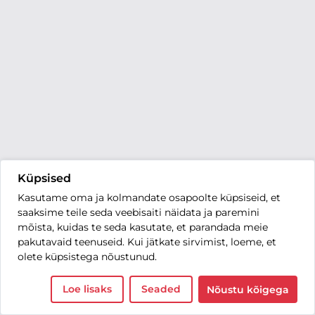
Küpsised
Kasutame oma ja kolmandate osapoolte küpsiseid, et
saaksime teile seda veebisaiti näidata ja paremini
mõista, kuidas te seda kasutate, et parandada meie
pakutavaid teenuseid. Kui jätkate sirvimist, loeme, et
olete küpsistega nõustunud.
Loe lisaks
Seaded
Nõustu kõigega