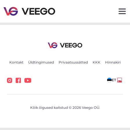
Cupra Tavascan 250kW - Veego
Kontakt
Üldtingimused
Privaatsussätted
KKK
Hinnakiri
ET
Kõik õigused kaitstud © 2026 Veego OÜ.