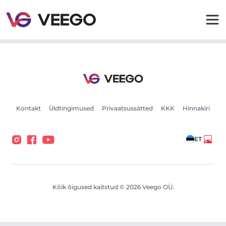
BMW 520 2.0 135kW - Veego
Kontakt
Üldtingimused
Privaatsussätted
KKK
Hinnakiri
ET
Kõik õigused kaitstud © 2026 Veego OÜ.