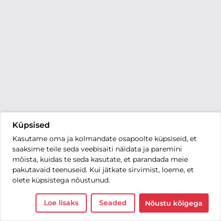
Küpsised
Kasutame oma ja kolmandate osapoolte küpsiseid, et
saaksime teile seda veebisaiti näidata ja paremini
mõista, kuidas te seda kasutate, et parandada meie
pakutavaid teenuseid. Kui jätkate sirvimist, loeme, et
olete küpsistega nõustunud.
Loe lisaks
Seaded
Nõustu kõigega