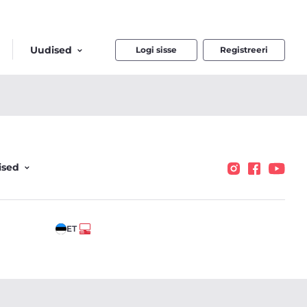
Uudised
Logi sisse
Registreeri
ised
ET