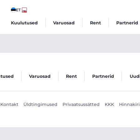
ET
Kuulutused
Varuosad
Rent
Partnerid
utused
Varuosad
Rent
Partnerid
Uud
Kontakt
Üldtingimused
Privaatsussätted
KKK
Hinnakiri