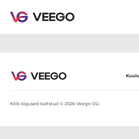
Cadillac CTS 3.6 189kW - Veego
Kuul
Kõik õigused kaitstud © 2026 Veego OÜ.