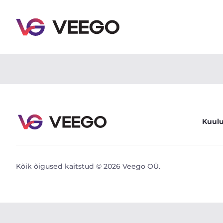
Land Rover Range Rover Sport 3.0 188kW - Veego
Kuul
Kõik õigused kaitstud © 2026 Veego OÜ.