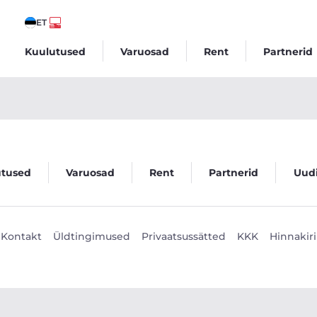
ET
Kuulutused
Varuosad
Rent
Partnerid
utused
Varuosad
Rent
Partnerid
Uud
Kontakt
Üldtingimused
Privaatsussätted
KKK
Hinnakiri