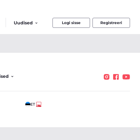
Uudised
Logi sisse
Registreeri
ised
ET