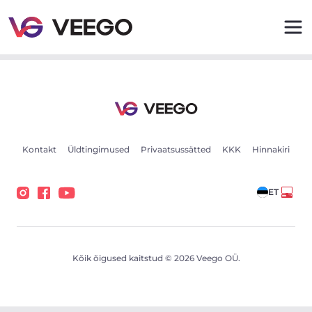
Volvo XC90 2.4 136kW - Veego
Kontakt
Üldtingimused
Privaatsussätted
KKK
Hinnakiri
ET
Kõik õigused kaitstud © 2026 Veego OÜ.