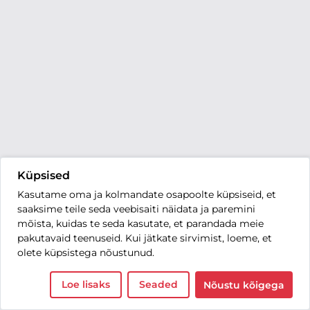
Küpsised
Kasutame oma ja kolmandate osapoolte küpsiseid, et
saaksime teile seda veebisaiti näidata ja paremini
mõista, kuidas te seda kasutate, et parandada meie
pakutavaid teenuseid. Kui jätkate sirvimist, loeme, et
olete küpsistega nõustunud.
Loe lisaks
Seaded
Nõustu kõigega