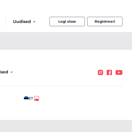
Uudised
Logi sisse
Registreeri
ised
ET