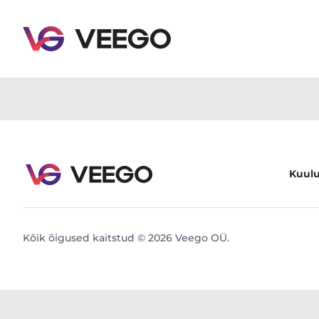
Audi RS 6 4 441kW - Veego
Kuul
Kõik õigused kaitstud © 2026 Veego OÜ.