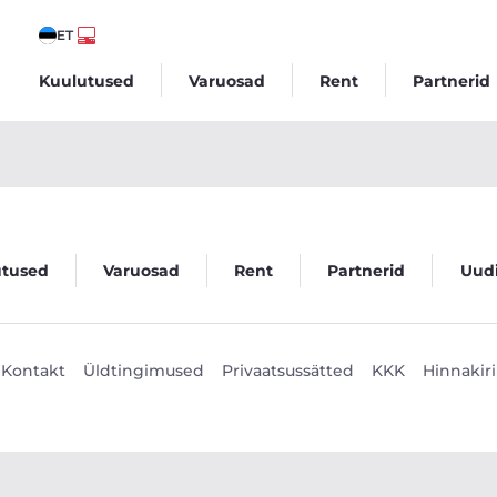
ET
Kuulutused
Varuosad
Rent
Partnerid
utused
Varuosad
Rent
Partnerid
Uud
Kontakt
Üldtingimused
Privaatsussätted
KKK
Hinnakiri