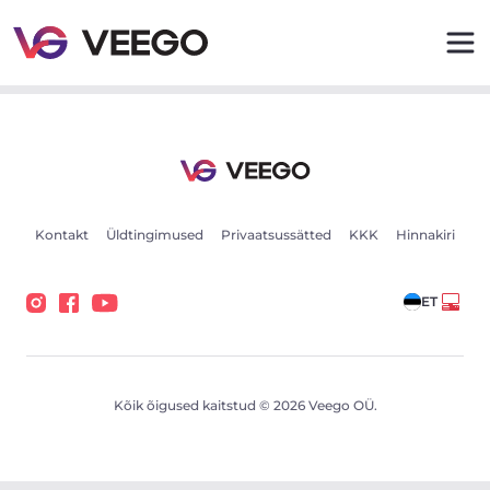
Chevrolet El Camino 5.7 135kW - Veego
Kontakt
Üldtingimused
Privaatsussätted
KKK
Hinnakiri
ET
Kõik õigused kaitstud © 2026 Veego OÜ.