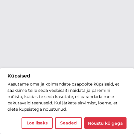
Küpsised
Kasutame oma ja kolmandate osapoolte küpsiseid, et
saaksime teile seda veebisaiti näidata ja paremini
mõista, kuidas te seda kasutate, et parandada meie
pakutavaid teenuseid. Kui jätkate sirvimist, loeme, et
olete küpsistega nõustunud.
Loe lisaks
Seaded
Nõustu kõigega