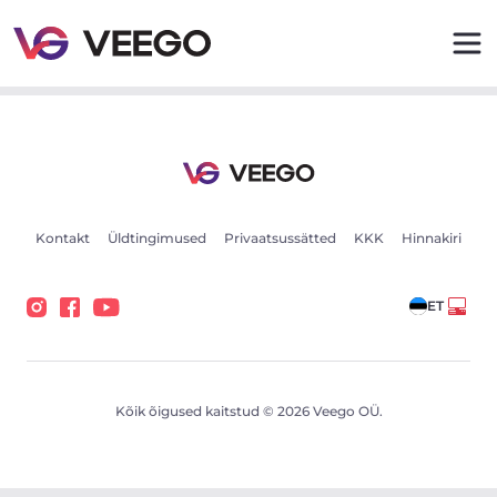
Autod müügiks - Sõidukikuulutused - Veego
Kontakt
Üldtingimused
Privaatsussätted
KKK
Hinnakiri
ET
Kõik õigused kaitstud © 2026 Veego OÜ.