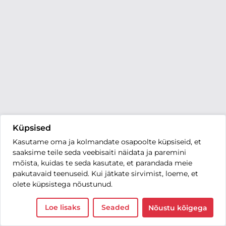
Küpsised
Kasutame oma ja kolmandate osapoolte küpsiseid, et
saaksime teile seda veebisaiti näidata ja paremini
mõista, kuidas te seda kasutate, et parandada meie
pakutavaid teenuseid. Kui jätkate sirvimist, loeme, et
olete küpsistega nõustunud.
Loe lisaks
Seaded
Nõustu kõigega