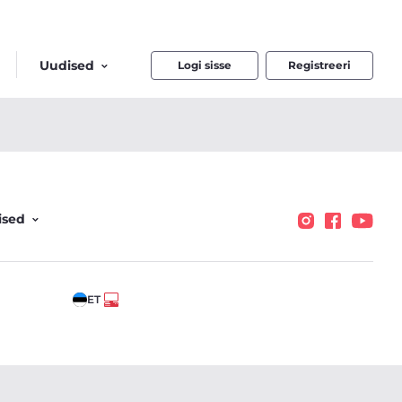
Uudised
Logi sisse
Registreeri
ised
ET