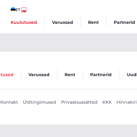
ET
Kuulutused
Varuosad
Rent
Partnerid
utused
Varuosad
Rent
Partnerid
Uud
Kontakt
Üldtingimused
Privaatsussätted
KKK
Hinnakiri