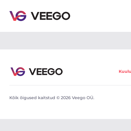
Autod müügiks - Sõidukikuulutused - Veego
Kuul
Kõik õigused kaitstud © 2026 Veego OÜ.