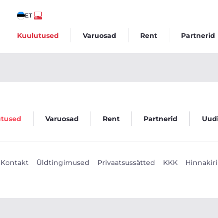
ET
Kuulutused
Varuosad
Rent
Partnerid
utused
Varuosad
Rent
Partnerid
Uud
Kontakt
Üldtingimused
Privaatsussätted
KKK
Hinnakiri