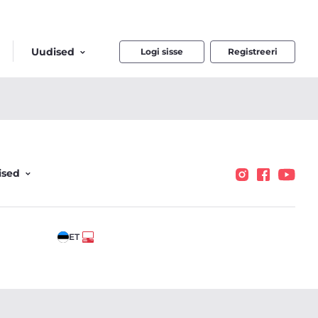
Uudised
Logi sisse
Registreeri
ised
ET