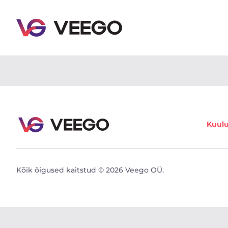
Autod müügiks - Sõidukikuulutused - Veego
Kuul
Kõik õigused kaitstud © 2026 Veego OÜ.