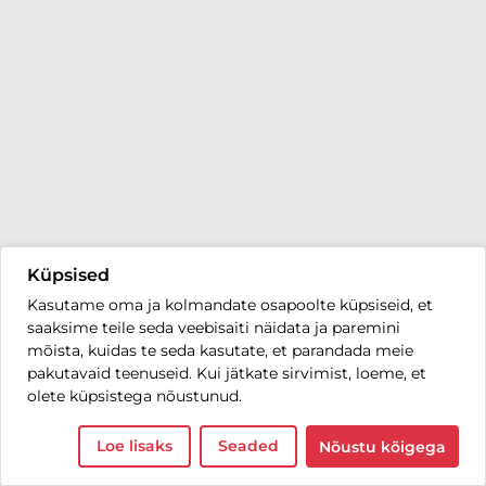
Küpsised
Kasutame oma ja kolmandate osapoolte küpsiseid, et
saaksime teile seda veebisaiti näidata ja paremini
mõista, kuidas te seda kasutate, et parandada meie
pakutavaid teenuseid. Kui jätkate sirvimist, loeme, et
olete küpsistega nõustunud.
Loe lisaks
Seaded
Nõustu kõigega