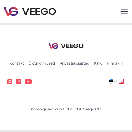
Autod müügiks - Sõidukikuulutused - Veego
Kontakt
Üldtingimused
Privaatsussätted
KKK
Hinnakiri
ET
Kõik õigused kaitstud © 2026 Veego OÜ.