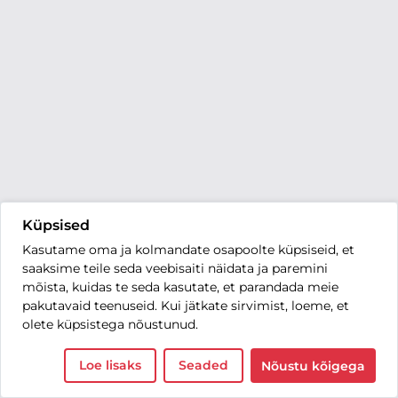
Küpsised
Kasutame oma ja kolmandate osapoolte küpsiseid, et
saaksime teile seda veebisaiti näidata ja paremini
mõista, kuidas te seda kasutate, et parandada meie
pakutavaid teenuseid. Kui jätkate sirvimist, loeme, et
olete küpsistega nõustunud.
Loe lisaks
Seaded
Nõustu kõigega