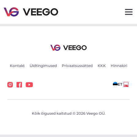
Autod müügiks - Sõidukikuulutused - Veego
Kontakt
Üldtingimused
Privaatsussätted
KKK
Hinnakiri
ET
Kõik õigused kaitstud © 2026 Veego OÜ.