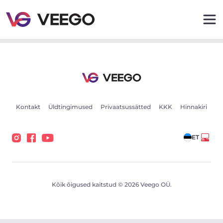
Autod müügiks - Sõidukikuulutused - Veego
Kontakt
Üldtingimused
Privaatsussätted
KKK
Hinnakiri
ET
Kõik õigused kaitstud © 2026 Veego OÜ.