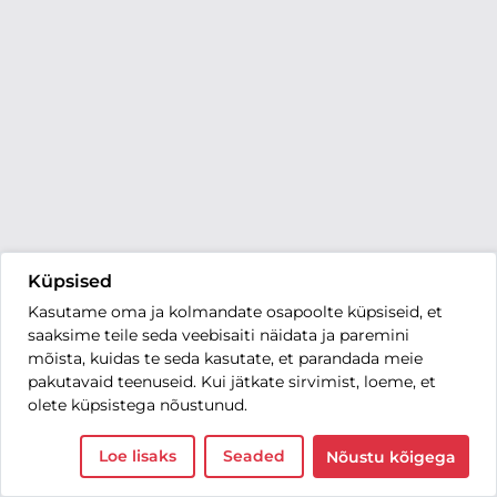
Küpsised
Kasutame oma ja kolmandate osapoolte küpsiseid, et
saaksime teile seda veebisaiti näidata ja paremini
mõista, kuidas te seda kasutate, et parandada meie
pakutavaid teenuseid. Kui jätkate sirvimist, loeme, et
olete küpsistega nõustunud.
Loe lisaks
Seaded
Nõustu kõigega