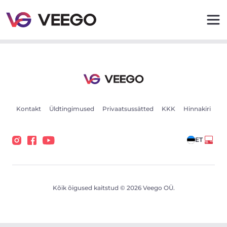
Autod müügiks - Sõidukikuulutused - Veego
Kontakt
Üldtingimused
Privaatsussätted
KKK
Hinnakiri
ET
Kõik õigused kaitstud © 2026 Veego OÜ.