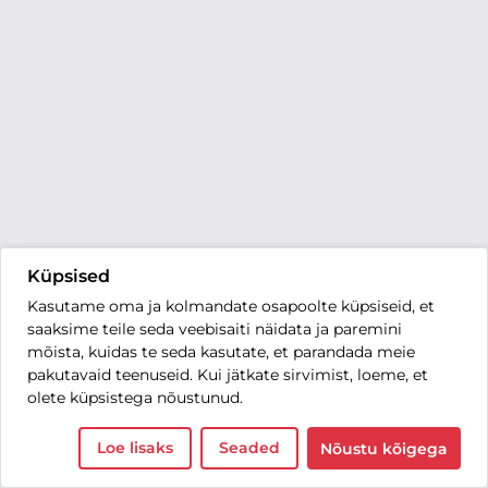
Küpsised
Kasutame oma ja kolmandate osapoolte küpsiseid, et
saaksime teile seda veebisaiti näidata ja paremini
mõista, kuidas te seda kasutate, et parandada meie
pakutavaid teenuseid. Kui jätkate sirvimist, loeme, et
olete küpsistega nõustunud.
Loe lisaks
Seaded
Nõustu kõigega