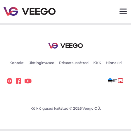
Autod müügiks - Sõidukikuulutused - Veego
Kontakt
Üldtingimused
Privaatsussätted
KKK
Hinnakiri
ET
Kõik õigused kaitstud © 2026 Veego OÜ.