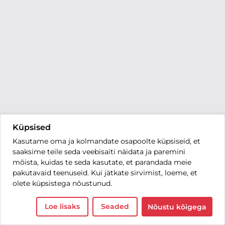
Küpsised
Kasutame oma ja kolmandate osapoolte küpsiseid, et
saaksime teile seda veebisaiti näidata ja paremini
mõista, kuidas te seda kasutate, et parandada meie
pakutavaid teenuseid. Kui jätkate sirvimist, loeme, et
olete küpsistega nõustunud.
Loe lisaks
Seaded
Nõustu kõigega