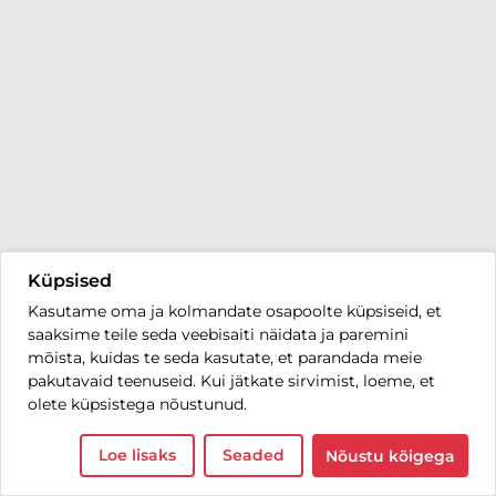
Küpsised
Kasutame oma ja kolmandate osapoolte küpsiseid, et
saaksime teile seda veebisaiti näidata ja paremini
mõista, kuidas te seda kasutate, et parandada meie
pakutavaid teenuseid. Kui jätkate sirvimist, loeme, et
olete küpsistega nõustunud.
Loe lisaks
Seaded
Nõustu kõigega