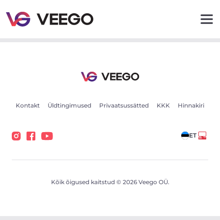
Autod müügiks - Sõidukikuulutused - Veego
Kontakt
Üldtingimused
Privaatsussätted
KKK
Hinnakiri
ET
Kõik õigused kaitstud © 2026 Veego OÜ.