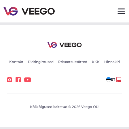
Autod müügiks - Sõidukikuulutused - Veego
Kontakt
Üldtingimused
Privaatsussätted
KKK
Hinnakiri
ET
Kõik õigused kaitstud © 2026 Veego OÜ.