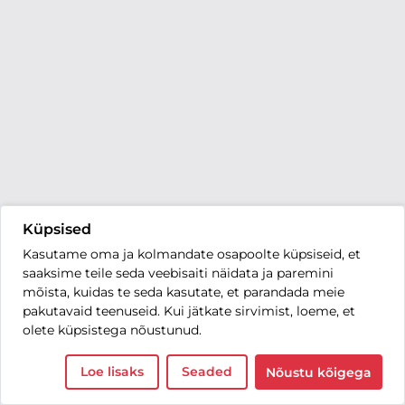
Küpsised
Kasutame oma ja kolmandate osapoolte küpsiseid, et
saaksime teile seda veebisaiti näidata ja paremini
mõista, kuidas te seda kasutate, et parandada meie
pakutavaid teenuseid. Kui jätkate sirvimist, loeme, et
olete küpsistega nõustunud.
Loe lisaks
Seaded
Nõustu kõigega