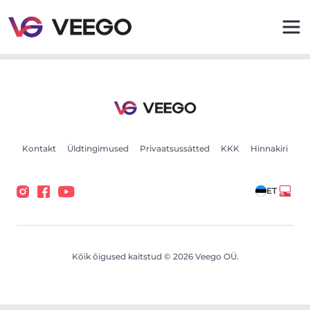
Autod müügiks - Sõidukikuulutused - Veego
Kontakt
Üldtingimused
Privaatsussätted
KKK
Hinnakiri
ET
Kõik õigused kaitstud © 2026 Veego OÜ.