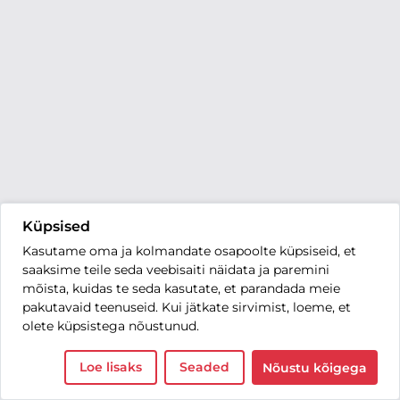
Küpsised
Kasutame oma ja kolmandate osapoolte küpsiseid, et
saaksime teile seda veebisaiti näidata ja paremini
mõista, kuidas te seda kasutate, et parandada meie
pakutavaid teenuseid. Kui jätkate sirvimist, loeme, et
olete küpsistega nõustunud.
Loe lisaks
Seaded
Nõustu kõigega