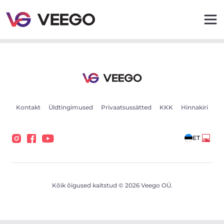
Autod müügiks - Sõidukikuulutused - Veego
Kontakt
Üldtingimused
Privaatsussätted
KKK
Hinnakiri
ET
Kõik õigused kaitstud © 2026 Veego OÜ.