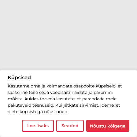
Küpsised
Kasutame oma ja kolmandate osapoolte küpsiseid, et
saaksime teile seda veebisaiti näidata ja paremini
mõista, kuidas te seda kasutate, et parandada meie
pakutavaid teenuseid. Kui jätkate sirvimist, loeme, et
olete küpsistega nõustunud.
Loe lisaks
Seaded
Nõustu kõigega