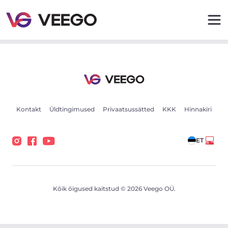
Autod müügiks - Sõidukikuulutused - Veego
Kontakt
Üldtingimused
Privaatsussätted
KKK
Hinnakiri
ET
Kõik õigused kaitstud © 2026 Veego OÜ.