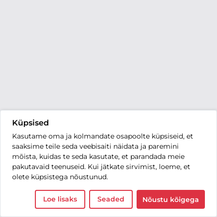
Küpsised
Kasutame oma ja kolmandate osapoolte küpsiseid, et
saaksime teile seda veebisaiti näidata ja paremini
mõista, kuidas te seda kasutate, et parandada meie
pakutavaid teenuseid. Kui jätkate sirvimist, loeme, et
olete küpsistega nõustunud.
Loe lisaks
Seaded
Nõustu kõigega