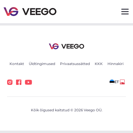
Autod müügiks - Sõidukikuulutused - Veego
Kontakt
Üldtingimused
Privaatsussätted
KKK
Hinnakiri
ET
Kõik õigused kaitstud © 2026 Veego OÜ.