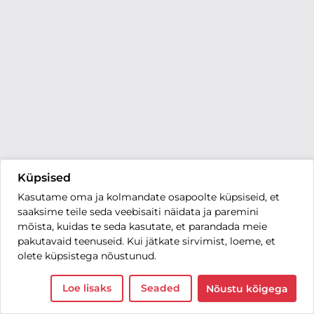
Küpsised
Kasutame oma ja kolmandate osapoolte küpsiseid, et
saaksime teile seda veebisaiti näidata ja paremini
mõista, kuidas te seda kasutate, et parandada meie
pakutavaid teenuseid. Kui jätkate sirvimist, loeme, et
olete küpsistega nõustunud.
Loe lisaks
Seaded
Nõustu kõigega