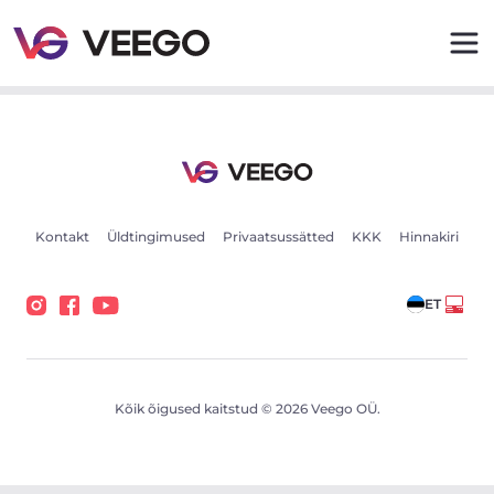
Autod müügiks - Sõidukikuulutused - Veego
Kontakt
Üldtingimused
Privaatsussätted
KKK
Hinnakiri
ET
Kõik õigused kaitstud © 2026 Veego OÜ.