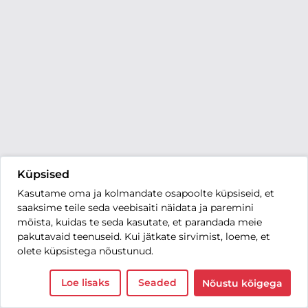
Küpsised
Kasutame oma ja kolmandate osapoolte küpsiseid, et
saaksime teile seda veebisaiti näidata ja paremini
mõista, kuidas te seda kasutate, et parandada meie
pakutavaid teenuseid. Kui jätkate sirvimist, loeme, et
olete küpsistega nõustunud.
Loe lisaks
Seaded
Nõustu kõigega