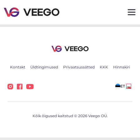
Autod müügiks - Sõidukikuulutused - Veego
Kontakt
Üldtingimused
Privaatsussätted
KKK
Hinnakiri
ET
Kõik õigused kaitstud © 2026 Veego OÜ.