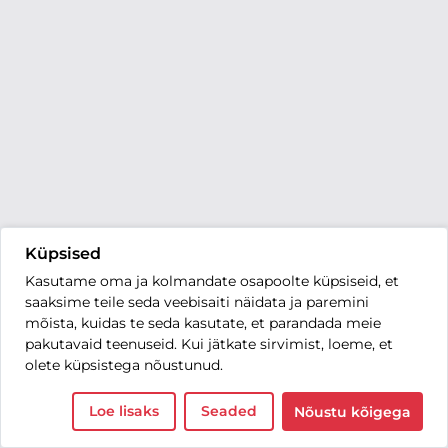
Küpsised
Kasutame oma ja kolmandate osapoolte küpsiseid, et
saaksime teile seda veebisaiti näidata ja paremini
mõista, kuidas te seda kasutate, et parandada meie
pakutavaid teenuseid. Kui jätkate sirvimist, loeme, et
olete küpsistega nõustunud.
Loe lisaks
Seaded
Nõustu kõigega